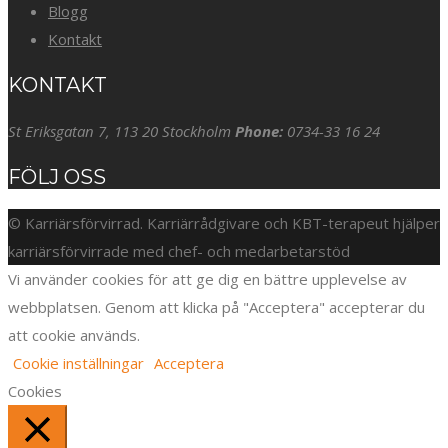
Blogg
Kontakt
KONTAKT
St Eriksgatan 7, 113 20 Stockholm
Phone:
0734-33 16 24
FÖLJ OSS
© Karriärsförvirrad. Karriärrådgivare och KBT-terapeut hjälper
karriärsförvirrade med chef- och medarbetarstöd
Vi använder cookies för att ge dig en bättre upplevelse av
webbplatsen. Genom att klicka på "Acceptera" accepterar du
att cookie används.
Cookie inställningar
Acceptera
Cookies