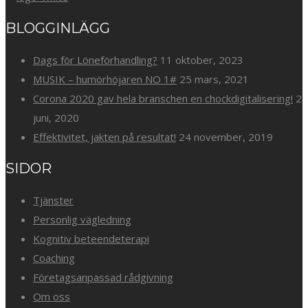
BLOGGINLÄGG
Dags för Löneförhandling?
11 oktober, 2023
MUSIK – humörhöjaren NO 1#
25 mars, 2021
Corona 2020 gav hela branschen en chockdigitalisering!
2
juni, 2020
Effektivitet, jakten på resultat!
24 november, 2019
SIDOR
Tjänster
Personlig vägledning
Kognitiv beteendeterapi
Coaching
Företagsanpassad rådgivning
Om oss