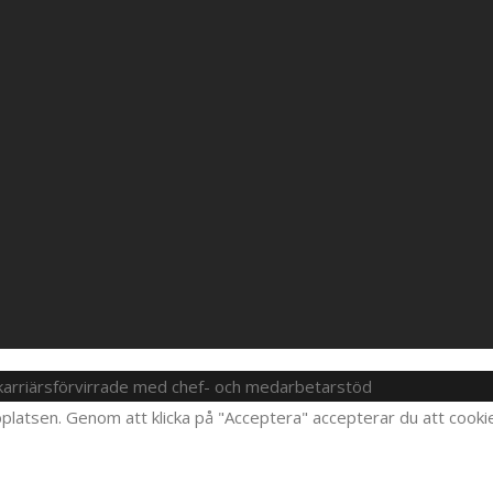
 karriärsförvirrade med chef- och medarbetarstöd
platsen. Genom att klicka på "Acceptera" accepterar du att cooki