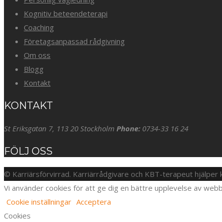
Kognitiv beteendeterapi
Coaching
Företagsanpassad rådgivning
Om oss
Blogg
Kontakt
KONTAKT
St Eriksgatan 7, 113 20 Stockholm
Phone:
0734-33 16 24
FÖLJ OSS
© Karriärsförvirrad. Karriärrådgivare och KBT-terapeut hjälper
Vi använder cookies för att ge dig en bättre upplevelse av webb
Cookie inställningar
Acceptera
Cookies