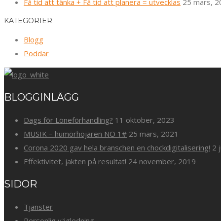
Få tid att tänka + Få tid att planera = utvecklas
25 mars, 2
KATEGORIER
Blogg
Poddar
BLOGGINLÄGG
Dags för Löneförhandling?
11 oktober, 2023
MUSIK – humörhöjaren NO 1#
25 mars, 2021
Corona 2020 gav hela branschen en chockdigitalisering!
2 
Effektivitet, jakten på resultat!
24 november, 2019
SIDOR
Tjänster
Personlig vägledning