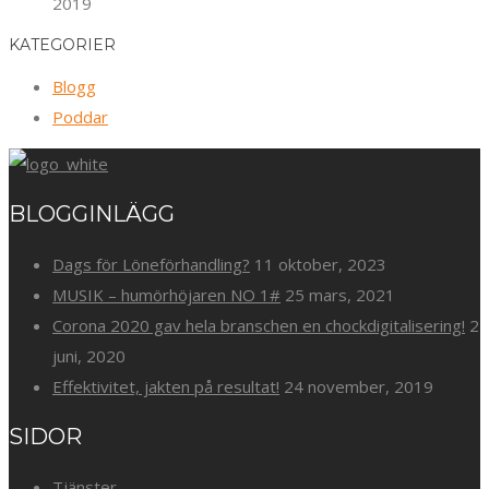
2019
KATEGORIER
Blogg
Poddar
BLOGGINLÄGG
Dags för Löneförhandling?
11 oktober, 2023
MUSIK – humörhöjaren NO 1#
25 mars, 2021
Corona 2020 gav hela branschen en chockdigitalisering!
2
juni, 2020
Effektivitet, jakten på resultat!
24 november, 2019
SIDOR
Tjänster