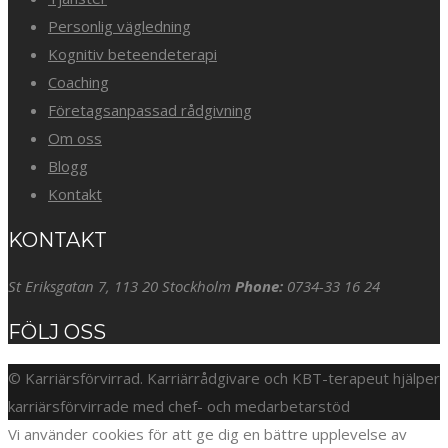
Personlig vägledning
Kognitiv beteendeterapi
Coaching
Företagsanpassad rådgivning
Om oss
Blogg
Kontakt
KONTAKT
St Eriksgatan 7, 113 20 Stockholm
Phone:
0734-33 16 24
FÖLJ OSS
© Karriärsförvirrad. Karriärrådgivare och KBT-terapeut hjälper
karriärsförvirrade med chef- och medarbetarstöd
Vi använder cookies för att ge dig en bättre upplevelse av