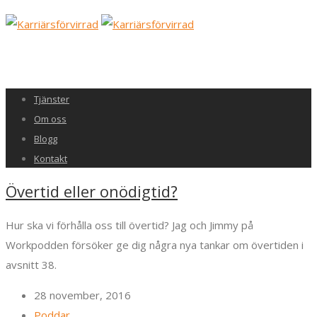
Tjänster
Om oss
Blogg
Kontakt
Övertid eller onödigtid?
Hur ska vi förhålla oss till övertid? Jag och Jimmy på
Workpodden försöker ge dig några nya tankar om övertiden i
avsnitt 38.
28 november, 2016
Poddar